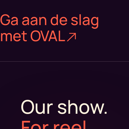
Ga aan de slag
met OVAL
Our show.
For reel
.