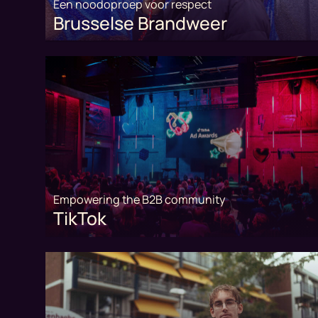
Een noodoproep voor respect
Brusselse Brandweer
Empowering the B2B community
TikTok