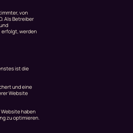
timmter, von
O. Als Betreiber
 und
 erfolgt, werden
stes ist die
chert und eine
erer Website
er Website haben
ng zu optimieren.