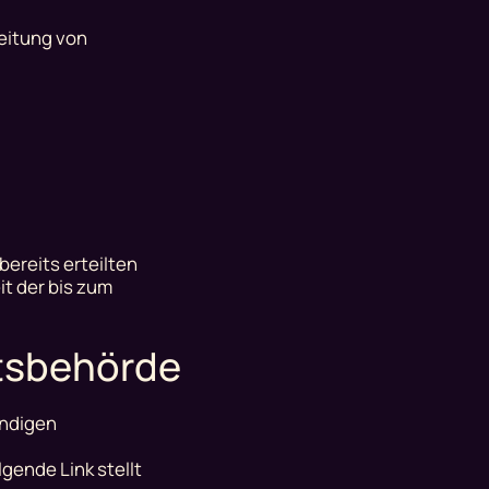
beitung von
bereits erteilten
it der bis zum
htsbehörde
ändigen
gende Link stellt