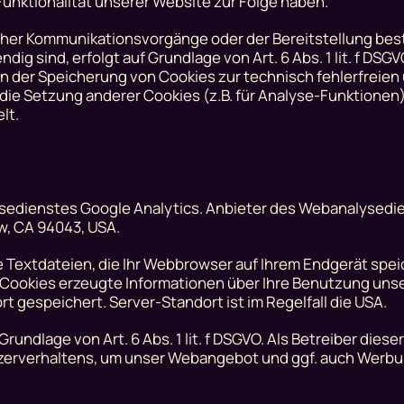
unktionalität unserer Website zur Folge haben.
cher Kommunikationsvorgänge oder der Bereitstellung bes
g sind, erfolgt auf Grundlage von Art. 6 Abs. 1 lit. f DSGV
an der Speicherung von Cookies zur technisch fehlerfreien
die Setzung anderer Cookies (z.B. für Analyse-Funktionen)
lt.
dienstes Google Analytics. Anbieter des Webanalysedien
w, CA 94043, USA.
e Textdateien, die Ihr Webbrowser auf Ihrem Endgerät spei
 Cookies erzeugte Informationen über Ihre Benutzung uns
t gespeichert. Server-Standort ist im Regelfall die USA.
undlage von Art. 6 Abs. 1 lit. f DSGVO. Als Betreiber dies
utzerverhaltens, um unser Webangebot und ggf. auch Werbu