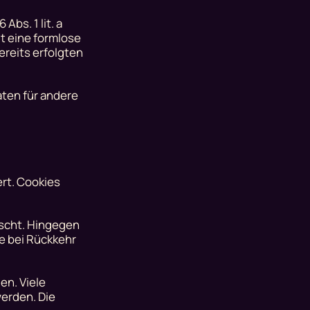
bs. 1 lit. a
gt eine formlose
ereits erfolgten
ten für andere
rt. Cookies
öscht. Hingegen
ie bei Rückkehr
n. Viele
erden. Die