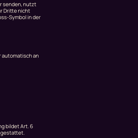
er senden, nutzt
 Dritte nicht
oss-Symbol in der
r automatisch an
 bildet Art. 6
 gestattet.