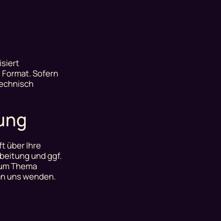
isiert
n Format. Sofern
technisch
hung
t über Ihre
beitung und ggf.
 zum Thema
an uns wenden.