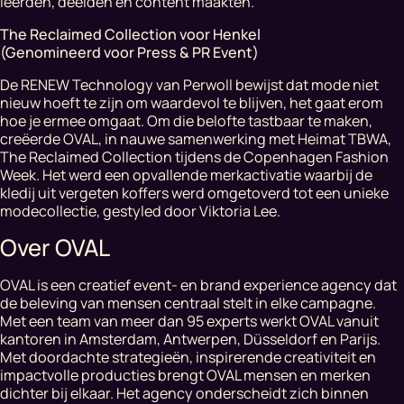
leerden, deelden en content maakten.
The Reclaimed Collection
voor Henkel
​(Genomineerd voor Press & PR Event)
De RENEW Technology van Perwoll bewijst dat mode niet
nieuw hoeft te zijn om waardevol te blijven, het gaat erom
hoe je ermee omgaat. Om die belofte tastbaar te maken,
creëerde OVAL, in nauwe samenwerking met Heimat TBWA,
The Reclaimed Collection
tijdens de Copenhagen Fashion
Week. Het werd een opvallende merkactivatie waarbij de
kledij uit vergeten koffers werd omgetoverd tot een unieke
modecollectie, gestyled door Viktoria Lee.
Over OVAL
OVAL is een creatief event- en brand experience agency dat
de beleving van mensen centraal stelt in elke campagne.
Met een team van meer dan 95 experts werkt OVAL vanuit
kantoren in Amsterdam, Antwerpen, Düsseldorf en Parijs.
Met doordachte strategieën, inspirerende creativiteit en
impactvolle producties brengt OVAL mensen en merken
dichter bij elkaar. Het agency onderscheidt zich binnen