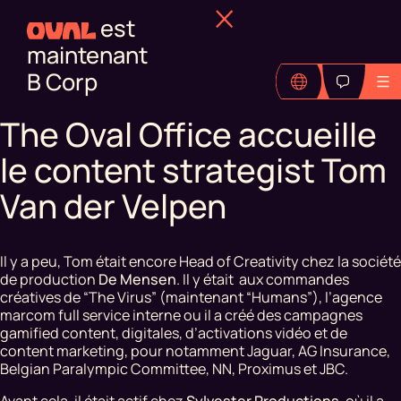
est
maintenant
B Corp
The Oval Office accueille
le content strategist Tom
Van der Velpen
Il y a peu, Tom était encore Head of Creativity chez la société
de production
De Mensen
. Il y était aux commandes
créatives de “The Virus” (maintenant “Humans”), l’agence
marcom full service interne ou il a créé des campagnes
gamified content, digitales, d’activations vidéo et de
content marketing, pour notamment Jaguar, AG Insurance,
Belgian Paralympic Committee, NN, Proximus et JBC.
Avant cela, il était actif chez
Sylvester Productions
, où il a