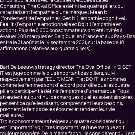
Consulting, The Oval Office a défini les quatre piliers qui
caractérisent l'empathie d’une marque :
Mean it
(fondement de l'empathie)
, Get it
(l'empathie cognitive)
,
Feel it
(l'empathie émotionnelle
et Do it
(l'empathie en
action). Plus de 5 600 consommateurs ont été invités à
évaluer 200 marques en Belgique, en France et aux Pays-Bas
entre le 31 août et le 14 septembre 2021, sur la base de 18
affirmations (relatives aux quatre piliers).
Bart De Leeuw, strategy director The Oval Office :
« Si GET
IT est jugé comme le plus important des piliers, suivi
respectivement par FEEL IT, MEAN IT et DO IT, les hommes
comme les femmes sont d’accord pour dire que les quatre
piliers participent à définir l’empathie d’une marque. Tous
attendent aujourd’hui des marques qu’elles soient sincères,
pensent ce qu’elles disent, comprennent leurs besoins,
prennent le temps de les écouter et rendent leur vie
meilleure.»
Trois consommateurs belges sur quatre considèrent qu'il
est "important" voir "très important" qu'une marque soit
toujours honnête. De la même façon, ils considèrent qu'il est