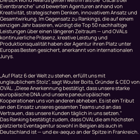
Eventbranche" und bewerten Agenturen anhand von
Kreativität, strategischem Denken, innovativem Ansatz und
Gesamtwirkung. Im Gegensatz zu Rankings, die auf einem
einzigen Jahr basieren, würdigt die Top 50 nachhaltige
Leistungen über einen längeren Zeitraum — und OVALs
kontinuierliche Präsenz, kreative Leistung und
Produktionsqualität haben der Agentur ihren Platz unter
Europas Besten gesichert, anerkannt von internationalen
Jurys.
„Auf Platz 6 der Welt zu stehen, erfüllt uns mit
unglaublichem Stolz",
sagt Wouter Boits, Gründer & CEO von
OVAL.
„Diese Anerkennung bestätigt, dass unsere starke
europäische DNA und unsere paneuropäischen
Kooperationen uns von anderen abheben. Es ist ein Tribut
an den Einsatz unseres gesamten Teams und an das
Vertrauen, das unsere Kunden täglich in uns setzen."
Das Ranking bestätigt zudem, dass OVAL die am höchsten
platzierte Eventagentur sowohl in Belgien als auch in
Deutschland ist — und ex-aequo an der Spitze in Frankreich.